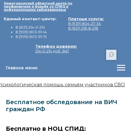
Нижегородский областной центр по
профилактике и борьбе со СПИД и
инфекционными заболеваниями
Единый контакт-центр:
Платные услуги:
8 (939) 804-27-34
8 (831) 214-0-214
8 (831) 218-8-218
8 (939) 803-91-14
8 (939) 803-91-15
Телефон доверия:
214-0-214 доб. 847
Главное меню
Адрес:
603155, город Нижний Новгоро
Минина, дом 20/3Е.
психологическая помощь семьям участников СВО
Бесплатное обследование на ВИЧ
граждан РФ
Бесплатно в НОЦ СПИД: