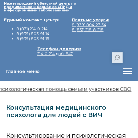
Нижегородский областной центр по
профилактике и борьбе со СПИД и
инфекционными заболеваниями
Единый контакт-центр:
Платные услуги:
8 (939) 804-27-34
8 (831) 214-0-214
8 (831) 218-8-218
8 (939) 803-91-14
8 (939) 803-91-15
Телефон доверия:
214-0-214 доб. 847
Главное меню
Адрес:
603155, город Нижний Новгоро
Минина, дом 20/3Е.
психологическая помощь семьям участников СВО
Консультация медицинского
психолога для людей с ВИЧ
Консультирование и психологическая