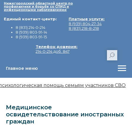
Нижегородский областной центр по
профилактике и борьбе со СПИД и
инфекционными заболеваниями
Единый контакт-центр:
Платные услуги:
8 (939) 804-27-34
8 (831) 214-0-214
8 (831) 218-8-218
8 (939) 803-91-14
8 (939) 803-91-15
Телефон доверия:
214-0-214 доб. 847
Главное меню
Адрес:
603155, город Нижний Новгоро
Минина, дом 20/3Е.
психологическая помощь семьям участников СВО
Медицинское
освидетельствование иностранных
граждан