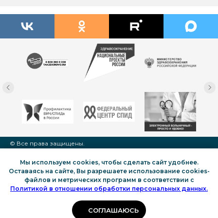
© Все права защищены.
Нижегородский областной центр по профилактике и борьбе
со СПИД и инфекционными заболеваниями, 2022-2026
Мы используем cookies, чтобы сделать сайт удобнее.
Этот сайт собирает статистику посещения и данные
Оставаясь на сайте, Вы разрешаете использование cookies-
посетителей - Яндекс.Метрику и top.mail.ru
файлов и метрических программ в соответствии с
Политикой в отношении обработки персональных данных.
СОГЛАШАЮСЬ