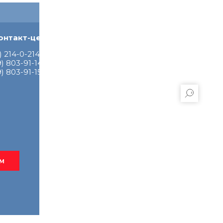
онтакт-центр:
Телефон доверия:
214-0-214 доб. 847
) 214-0-214
9) 803-91-14
Платные услуги:
9) 803-91-15
8 (939) 804-27-34
8 (831) 218-8-218
ём