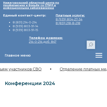
Нижегородский областной центр по
профилактике и борьбе со СПИД и
инфекционными заболеваниями
Единый контакт-центр:
Платные услуги:
8 (939) 804-27-34
8 (831) 214-0-214
8 (831) 218-8-218
8 (939) 803-91-14
8 (939) 803-91-15
Телефон доверия:
214-0-214 доб. 847
Главное меню
Адрес:
603155, город Нижний Новгоро
Минина, дом 20/3Е.
ьям участников СВО
Отделение платных ме
Конференции 2024