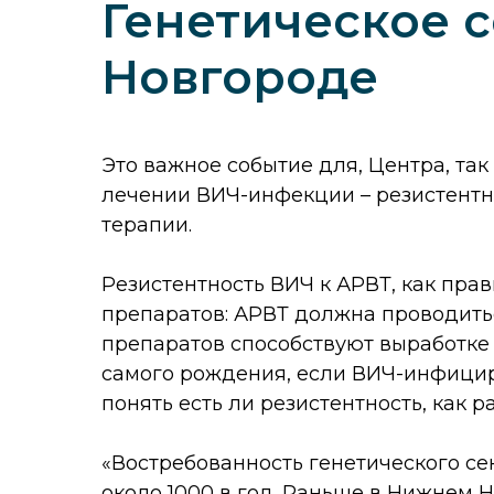
Генетическое 
Новгороде
Это важное событие для, Центра, та
лечении ВИЧ-инфекции – резистентн
терапии.
Резистентность ВИЧ к АРВТ, как пр
препаратов: АРВТ должна проводит
препаратов способствуют выработке 
самого рождения, если ВИЧ-инфицир
понять есть ли резистентность, как 
«Востребованность генетического се
около 1000 в год. Раньше в Нижнем 