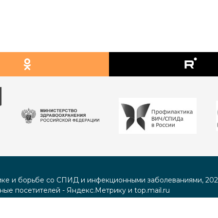
ке и борьбе со СПИД и инфекционными заболеваниями, 202
ные посетителей - Яндекс.Метрику и top.mail.ru