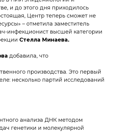
ве, и до этого дня приходилось
остоящая, Центр теперь сможет не
есурсы» –
отметила заместитель
рач-инфекционист высшей категории
фекции
Стелла Минаева.
ова
добавила, что
ственного производства. Это первый
деле: несколько партий исследований
ентного анализа ДНК методом
дач генетики и молекулярной