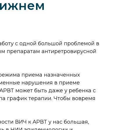
Нижнем
работу с одной большой проблемой в
мым препаратам антиретровирусной
м режима приема назначенных
еменные нарушения в приеме
 АРВТ может быть даже у ребенка с
а график терапии. Чтобы вовремя
ости ВИЧ к АРВТ у нас большая,
ишь в НИИ эпидемиологии и