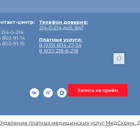
нтакт-центр:
Телефон доверия:
214-0-214 доб. 847
) 214-0-214
) 803-91-14
Платные услуги:
) 803-91-15
8 (939) 804-27-34
8 (831) 218-8-218
Запись на приём
деление платных медицинских услуг МедСкрин. До