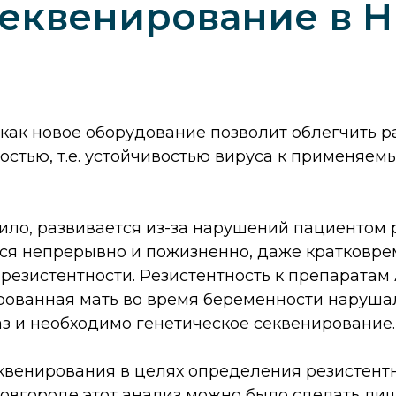
секвенирование в 
к как новое оборудование позволит облегчить 
остью, т.е. устойчивостью вируса к применяе
авило, развивается из-за нарушений пациенто
ься непрерывно и пожизненно, даже кратковр
резистентности. Резистентность к препаратам
ованная мать во время беременности нарушал
раз и необходимо генетическое секвенирование.
квенирования в целях определения резистентн
Новгороде этот анализ можно было сделать л