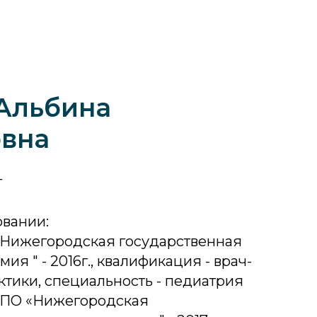
Альбина
овна
т
овании:
Нижегородская государственная
я " - 2016г., квалификация - врач-
тики, специальность - педиатрия
ВПО «Нижегородская