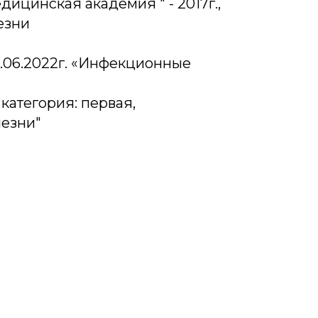
ицинская академия " - 2017г.,
езни
.06.2022г. «Инфекционные
атегория: первая,
езни"