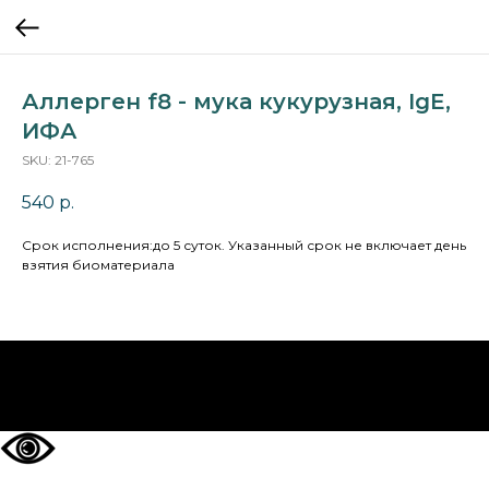
Аллерген f8 - мука кукурузная, IgE,
ИФА
SKU:
21-765
540
р.
Cрок исполнения:до 5 суток. Указанный срок не включает день
взятия биоматериала
НА ГЛАВНУЮ