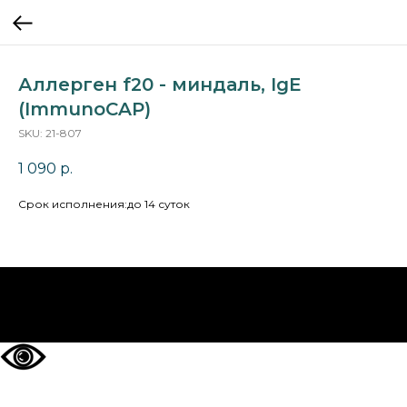
Аллерген f20 - миндаль, IgE
(ImmunoCAP)
SKU:
21-807
1 090
р.
Cрок исполнения:до 14 суток
НА ГЛАВНУЮ