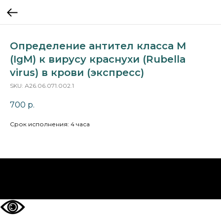
Определение антител класса M
(IgM) к вирусу краснухи (Rubella
virus) в крови (экспресс)
SKU:
А26.06.071.002.1
700
р.
Срок исполнения: 4 часа
НА ГЛАВНУЮ