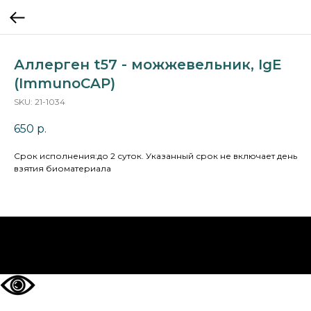
Аллерген t57 - можжевельник, IgE
(ImmunoCAP)
SKU:
21-1034
650
р.
Cрок исполнения:до 2 суток. Указанный срок не включает день
взятия биоматериала
НА ГЛАВНУЮ