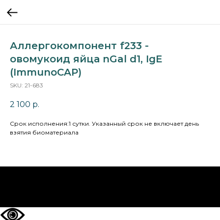
Аллергокомпонент f233 -
овомукоид яйца nGal d1, IgE
(ImmunoCAP)
SKU:
21-683
2 100
р.
Cрок исполнения:1 сутки. Указанный срок не включает день
взятия биоматериала
НА ГЛАВНУЮ