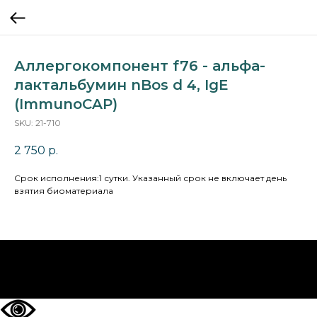
Аллергокомпонент f76 - альфа-
лактальбумин nBos d 4, IgE
(ImmunoCAP)
SKU:
21-710
2 750
р.
Cрок исполнения:1 сутки. Указанный срок не включает день
взятия биоматериала
НА ГЛАВНУЮ