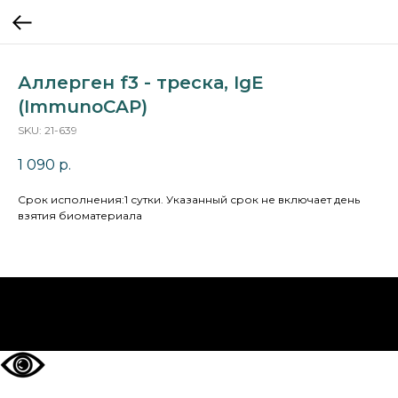
Аллерген f3 - треска, IgE
(ImmunoCAP)
SKU:
21-639
1 090
р.
Cрок исполнения:1 сутки. Указанный срок не включает день
взятия биоматериала
НА ГЛАВНУЮ