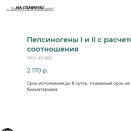
НА ГЛАВНУЮ
Вернуться в каталог
Пепсиногены I и II с расче
соотношения
SKU:
40-660
2 170
р.
Cрок исполнения:до 8 суток. Указанный срок не
биоматериала