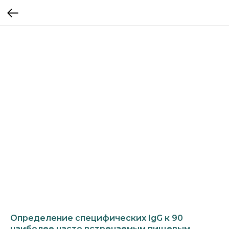
Определение специфических IgG к 90
наиболее часто встречаемым пищевым