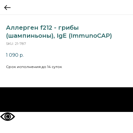
Аллерген f212 - грибы
(шампиньоны), IgE (ImmunoCAP)
SKU:
21-787
1 090
р.
Cрок исполнения:до 14 суток
НА ГЛАВНУЮ