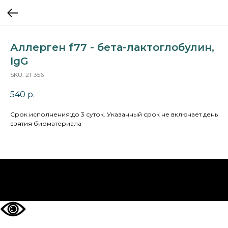
Аллерген f77 - бета-лактоглобулин,
IgG
SKU:
21-356
540
р.
Cрок исполнения:до 3 суток. Указанный срок не включает день
взятия биоматериала
НА ГЛАВНУЮ