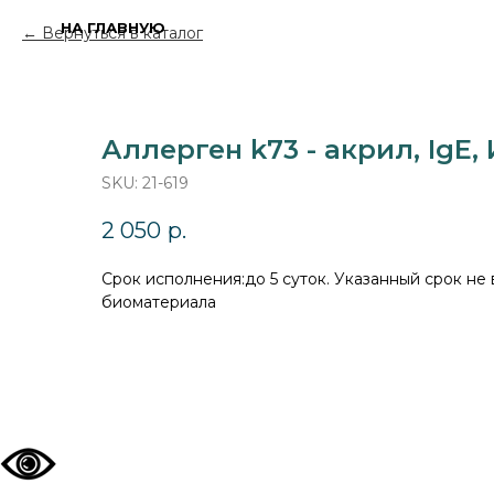
НА ГЛАВНУЮ
Вернуться в каталог
Аллерген k73 - акрил, IgE,
SKU:
21-619
2 050
р.
Cрок исполнения:до 5 суток. Указанный срок не
биоматериала