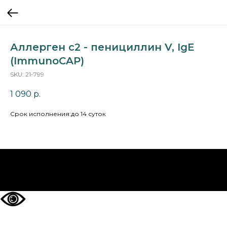
Аллерген c2 - пенициллин V, IgE
(ImmunoCAP)
SKU:
21-799
1 090
р.
Cрок исполнения:до 14 суток
НА ГЛАВНУЮ