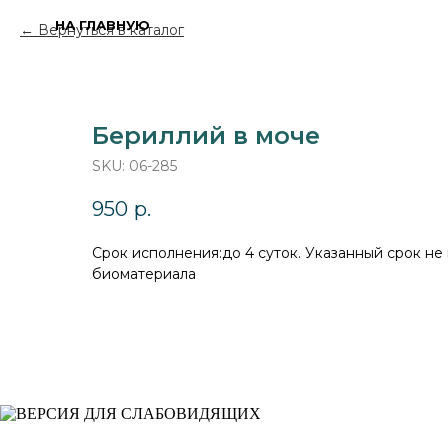
НА ГЛАВНУЮ
Вернуться в каталог
Бериллий в моче
SKU:
06-285
950
р.
Cрок исполнения:до 4 суток. Указанный срок не
биоматериала