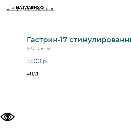
НА ГЛАВНУЮ
Вернуться в каталог
Гастрин-17 стимулирован
SKU:
08-154
1 500
р.
#Н/Д