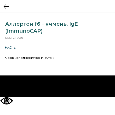
Аллерген f6 - ячмень, IgE
(ImmunoCAP)
SKU:
21-906
650
р.
Cрок исполнения:до 14 суток
НА ГЛАВНУЮ