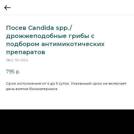
Посев Candida spp./
дрожжеподобные грибы с
подбором антимикотических
препаратов
SKU:
10-004
795
р.
Cрок исполнения:от 4 до 5 суток. Указанный срок не включает
день взятия биоматериала
НА ГЛАВНУЮ