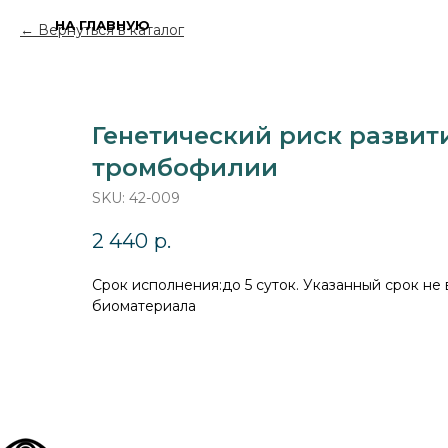
НА ГЛАВНУЮ
Вернуться в каталог
Генетический риск развит
тромбофилии
SKU:
42-009
2 440
р.
Cрок исполнения:до 5 суток. Указанный срок не
биоматериала