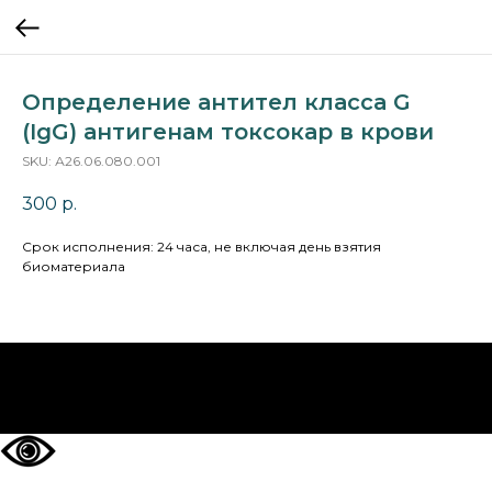
Определение антител класса G
(IgG) антигенам токсокар в крови
SKU:
А26.06.080.001
300
р.
Срок исполнения: 24 часа, не включая день взятия
биоматериала
НА ГЛАВНУЮ