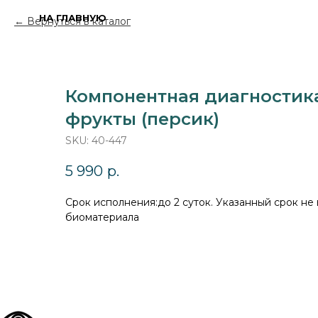
НА ГЛАВНУЮ
Вернуться в каталог
Компонентная диагностик
фрукты (персик)
SKU:
40-447
5 990
р.
Cрок исполнения:до 2 суток. Указанный срок не
биоматериала