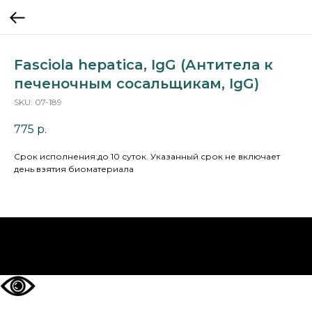
Fasciola hepatica, IgG (Антитела к
печеночным сосальщикам, IgG)
SKU:
07-189
775
р.
Cрок исполнения:до 10 суток. Указанный срок не включает
день взятия биоматериала
НА ГЛАВНУЮ