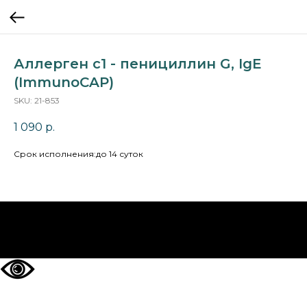
Аллерген c1 - пенициллин G, IgE
(ImmunoCAP)
SKU:
21-853
1 090
р.
Cрок исполнения:до 14 суток
НА ГЛАВНУЮ