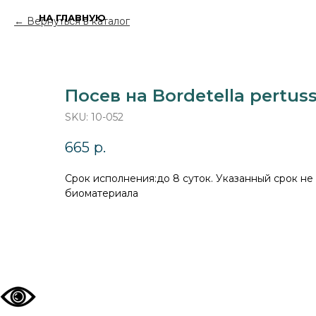
НА ГЛАВНУЮ
Вернуться в каталог
Посев на Bordetella pertuss
SKU:
10-052
665
р.
Cрок исполнения:до 8 суток. Указанный срок не
биоматериала