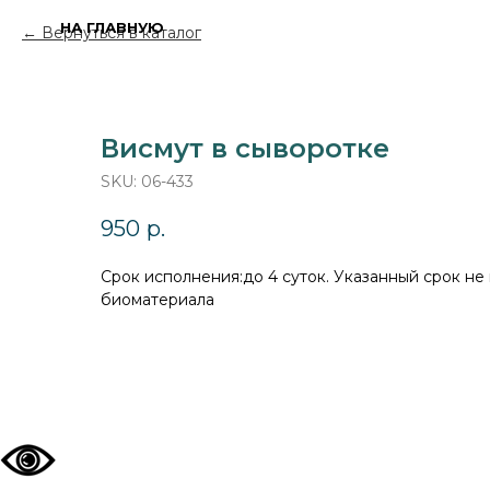
НА ГЛАВНУЮ
Вернуться в каталог
Висмут в сыворотке
SKU:
06-433
950
р.
Cрок исполнения:до 4 суток. Указанный срок не
биоматериала