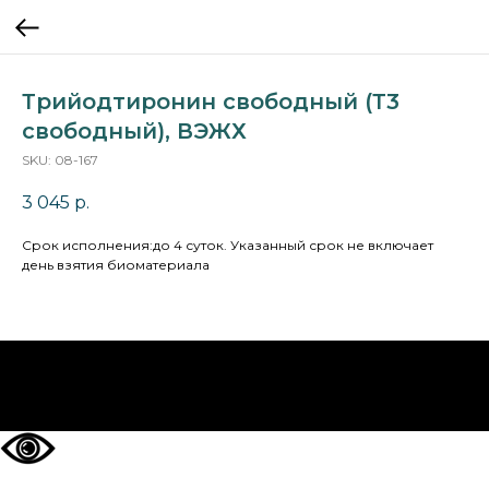
Трийодтиронин свободный (Т3
свободный), ВЭЖХ
SKU:
08-167
3 045
р.
Cрок исполнения:до 4 суток. Указанный срок не включает
день взятия биоматериала
НА ГЛАВНУЮ