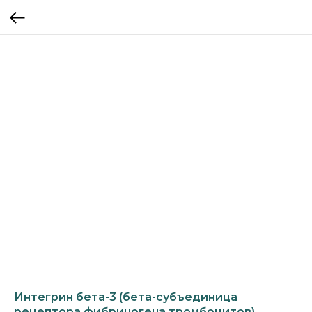
Интегрин бета-3 (бета-субъединица
рецептора фибриногена тромбоцитов)