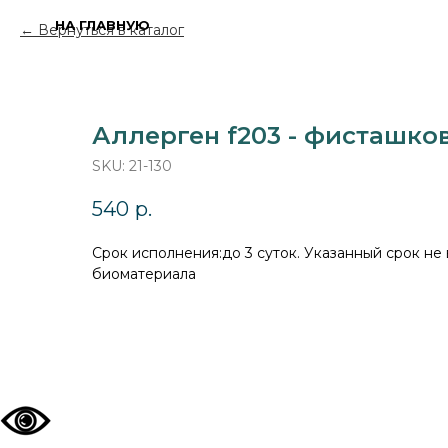
НА ГЛАВНУЮ
Вернуться в каталог
Аллерген f203 - фисташков
SKU:
21-130
540
р.
Cрок исполнения:до 3 суток. Указанный срок не
биоматериала