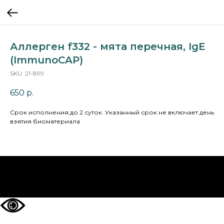
Аллерген f332 - мята перечная, IgE
(ImmunoCAP)
SKU:
21-899
650
р.
Cрок исполнения:до 2 суток. Указанный срок не включает день
взятия биоматериала
НА ГЛАВНУЮ