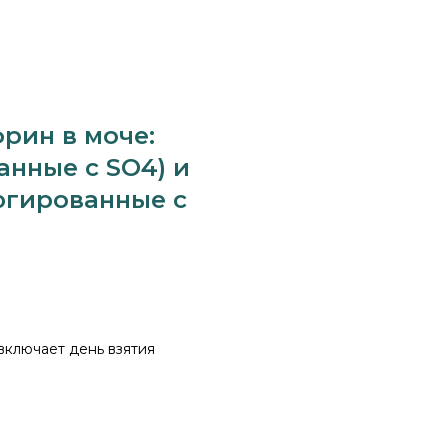
рин в моче:
нные с SO4) и
югированные с
 включает день взятия