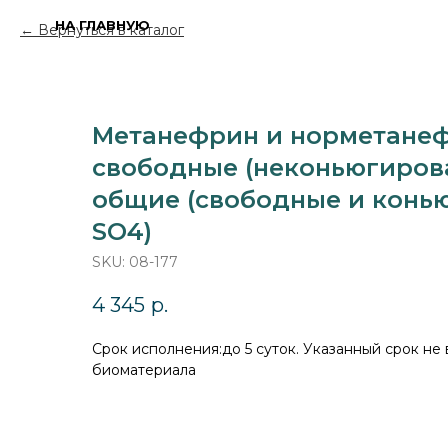
НА ГЛАВНУЮ
Вернуться в каталог
Метанефрин и норметанеф
свободные (неконьюгирова
общие (свободные и конь
SO4)
SKU:
08-177
4 345
р.
Cрок исполнения:до 5 суток. Указанный срок не
биоматериала