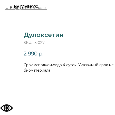
НА ГЛАВНУЮ
Вернуться в каталог
Дулоксетин
SKU:
15-027
2 990
р.
Cрок исполнения:до 4 суток. Указанный срок не
биоматериала