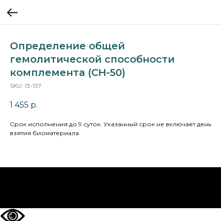
Определение общей
гемолитической способности
комплемента (CH-50)
SKU:
13-137
1 455
р.
Cрок исполнения:до 9 суток. Указанный срок не включает день
взятия биоматериала
НА ГЛАВНУЮ