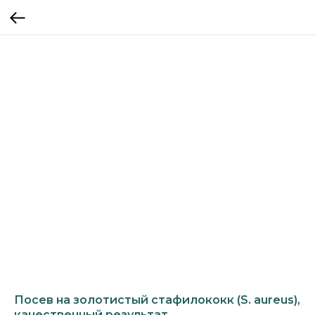
Посев на золотистый стафилококк (S. аureus),
качественный результат