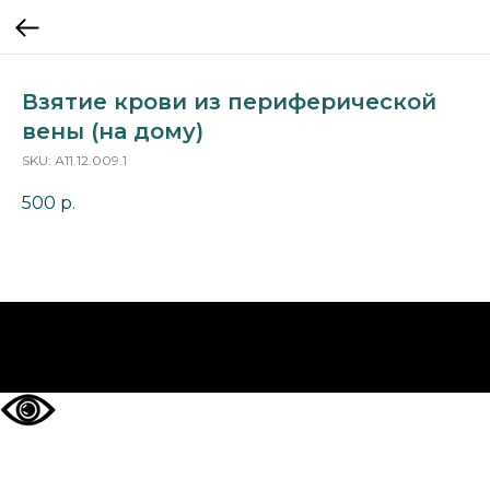
Взятие крови из периферической
вены (на дому)
SKU:
А11.12.009.1
500
р.
НА ГЛАВНУЮ