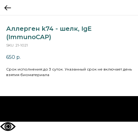
Аллерген k74 - шелк, IgE
(ImmunoCAP)
SKU:
21-1021
650
р.
Cрок исполнения:до 3 суток. Указанный срок не включает день
взятия биоматериала
НА ГЛАВНУЮ