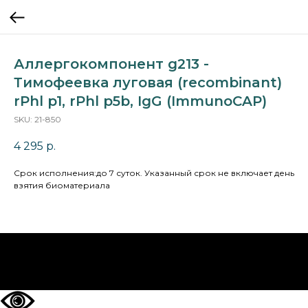
Аллергокомпонент g213 -
Тимофеевка луговая (recombinant)
rPhl p1, rPhl p5b, IgG (ImmunoCAP)
SKU:
21-850
4 295
р.
Cрок исполнения:до 7 суток. Указанный срок не включает день
взятия биоматериала
НА ГЛАВНУЮ