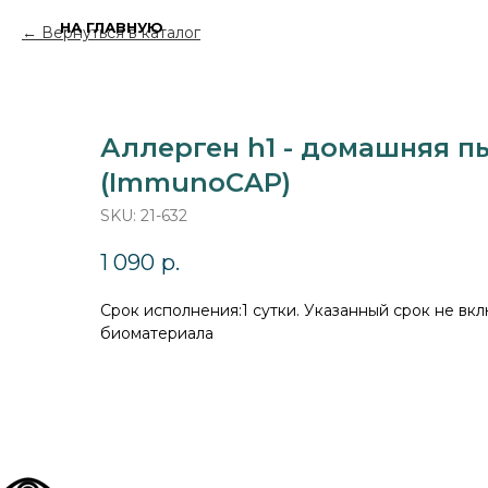
НА ГЛАВНУЮ
Вернуться в каталог
Аллерген h1 - домашняя пыл
(ImmunoCAP)
SKU:
21-632
1 090
р.
Cрок исполнения:1 сутки. Указанный срок не вкл
биоматериала