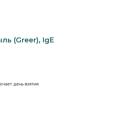
ь (Greer), IgE
ючает день взятия