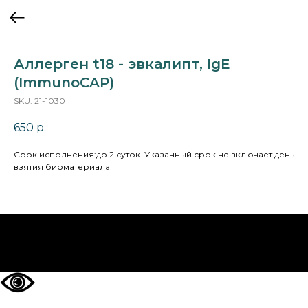
Аллерген t18 - эвкалипт, IgE
(ImmunoCAP)
SKU:
21-1030
650
р.
Cрок исполнения:до 2 суток. Указанный срок не включает день
взятия биоматериала
НА ГЛАВНУЮ