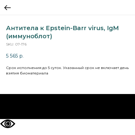
Антитела к Epstein-Barr virus, IgM
(иммуноблот)
SKU:
07-176
5 565
р.
Cрок исполнения:до 5 суток. Указанный срок не включает день
взятия биоматериала
НА ГЛАВНУЮ