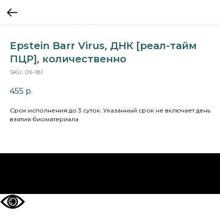
Epstein Barr Virus, ДНК [реал-тайм
ПЦР], количественно
SKU:
09-181
455
р.
Cрок исполнения:до 3 суток. Указанный срок не включает день
взятия биоматериала
НА ГЛАВНУЮ