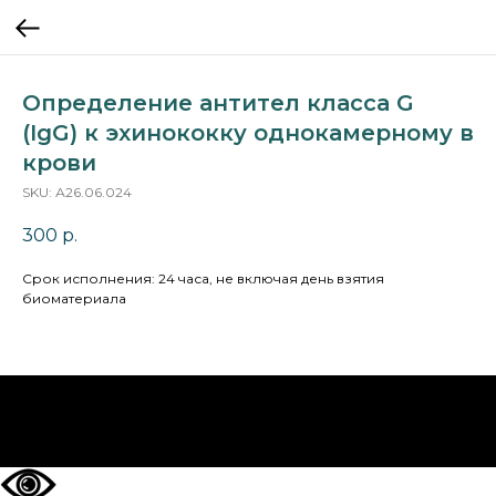
Определение антител класса G
(IgG) к эхинококку однокамерному в
крови
SKU:
А26.06.024
300
р.
Срок исполнения: 24 часа, не включая день взятия
биоматериала
НА ГЛАВНУЮ