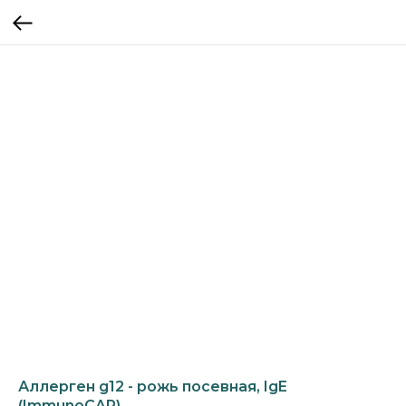
Аллерген g12 - рожь посевная, IgE
(ImmunoCAP)