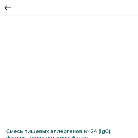
Смесь пищевых аллергенов № 24 (IgG):
фундук, креветки, киви, банан