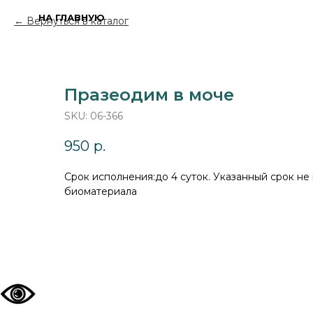
НА ГЛАВНУЮ
Вернуться в каталог
Празеодим в моче
SKU:
06-366
950
р.
Cрок исполнения:до 4 суток. Указанный срок не
биоматериала